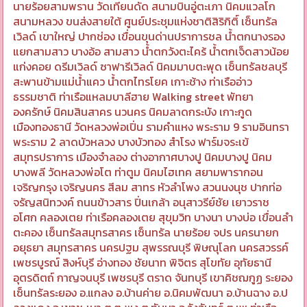
นายร้อยสามพราน วัดเทียนดัด สนามบินอู่ตะเภา นิคมแวลโก
สนามหลวง ขนส่งสายใต้ ศูนย์ประชุมแห่งชาติสิริกิติ์ เซ็นทรัล
เวิลด์ เขาใหญ่ ปากช่อง เขื่อนขุนด่านปราการชล น้ำตกนางรอง
แยกสามสาว บางอ้อ สามสาว น้ำตกวังตะไคร้ น้ำตกเจ็ดสาวน้อย
แก่งคอย ดรีมเวิลด์ ซาฟารีเวิลด์ นิคมมาบตะพุด เซ็นทรัลชลบุรี
สะพานข้ามแม่น้ำแคว น้ำตกไทรโยค เกาะช้าง ท่าเรืออ่าว
ธรรมชาติ ท่าเรือแหลมบาลีฮาย Walking street พัทยา
องครักษ์ นิคมสินสาคร นวนคร นิคมลาดกระบัง เกาะกูด
เมืองทองธานี วัดหลวงพ่อเปิ่น รามคำแหง พระราม 9 รามอินทรา
พระราม 2 ลาดบัวหลวง บางบัวทอง สำโรง ฟาร์มจระเข้
สมุทรปราการ เมืองจำลอง ต่างอากาศบางปู นิคมบางปู นิคม
บางพลี วัดหลวงพ่อโต ท่าตูม นิคมไฮเทค สยามพารากอน
เจริญกรุง เจริญนคร สีลม สาทร หัวลำโพง สวนนงนุช ปากท่อ
จรัญสนิทวงค์ ถนนข้าวสาร ปิ่นเกล้า อนุสาวรีย์ชัย เยาวราช
อโศก คลองเตย ท่าเรือคลองเตย สุขุมวิท บางนา บางบ่อ เขื่อนลำ
ตะคอง เซ็นทรัลสมุทรสาคร เซ็นทรัล นายร้อย จปร นครนายก
อยุธยา สมุทรสาคร นครปฐม สุพรรณบุรี พิษณุโลก นครสวรรค์
เพชรบูรณ์ สิงห์บุรี อ่างทอง ชัยนาท พิจิตร สุโขทัย อุทัยธานี
อุตรดิตถ์ กาญจนบุรี เพชรบุรี ตราด จันทบุรี เขาคิชฌกูฏ ระยอง
เซ็นทรัลระยอง อ.แกลง อ.บ้านค่าย อ.นิคมพัฒนา อ.บ้านฉาง อ.ป