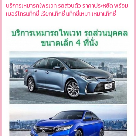
บริการเหมารถไพรเวท รถส่วนตัว ราคาประหยัด พร้อม
เบอร์โทรแท็กซี่ เรียกแท็กซี่ แท็กซี่เหมา เหมาแท็กซี่