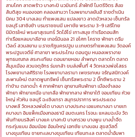
สามโคก ลาดพร้าว บางกะปิ นวมินทร์ ลำผักชี ไมตรีจิตร สังฆ
สันติสุข หนองจอก คลองสามวา โรงพยาบาลยันฮี ราชดำเนิน
นิคม 304 บางเลน กำแพงแสน แปลงยาว ลาดบัวหลวง เซ็นทรัล
ชลบุรี เสาชิงช้า บรมราชชนนี มหาชัย พระราม 3-9 เสรีไทย
นิมิตรใหม่ พระยาสุเรนทร์ วัดไอ้ไข่ เกาะสมุย ท่าเรือดอนสัก
ท่าเรือแหลมบาลีฮาย เทอร์มินอล 21 อโศก โคราช พัทยา ดรีม
เวิลด์ สวนสยาม ม.ราชภัฏนครปฐม ม.เกษตรกำแพงแสน วัดองค์
พระปฐมเจดีย์ ศาลายา พระประโทน ดอนตูม หนองเพรางาย
พุทธมณฑล สระกะเทียม ดอนยายหอม ลำพญา ตลาดไท ตลาด
สี่มุมเมือง สวนจตุจักร ร่มเกล้า ขนส่งพื้นที่ 4 วัดหลวงพ่อโสธร
โรงพยาบาลศิริราช โรงพยาบาลรามา เพชรเกษม จรัญสนิทวงค์
สะพานใหม่ ตลาดพูนทรัพย์ เซ็นทรัลพระราม 2 บิ๊กซีพระราม 2
ท่าข้าม ตลาดน้ำ 4 ภาคพัทยา อุทยานหินพัทยา เมืองจำลอง
พัทยา พัทยาเหนือ นาเกลือ พัทยากลาง พัทยาใต้ จอมเทียน ห้วย
ใหญ่ หัวหิน ชลบุรี ฉะเชิงเทรา สมุทรปราการ พระประแดง
บางพลี วัดหลวงพ่อโต บางนา บางประกง เอแบคบางนา บายเท
คบางนา อิมแพ็คเมืองทองธานี อมตะนคร โรจนะ แหลมฉะบัง วัด
พันท้ายนรสิงห์ บางแค บางกะปิ บางกรวย บางพูน บางน้ำจืด
กระทุ่มแบน อ้อมน้อย อ้อมใหญ่ เอกชัย บางบอน สุขสวัสดิ์
บางขุนเทียน ชายทะเลบางขุนเทียน เทียนทะเล ตลาดน้ำอัมพา