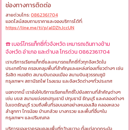
ช่องทางการติดต่อ
สายด่วนโทร:
0862361704
แอดไลน์สอบถามราคาและจองบริการได้ที่:
https://line.me/ti/p/alDZhJccUN
☎️ เบอร์โทรแท็กซี่ทั่วจังหวัด เหมารถเดินทางข้าม
จังหวัด อำเภอ และตำบล โทรด่วน 0862361704
เราบริการเรียกแท็กซี่และเหมารถแท็กซี่ทั่วทุกจังหวัดใน
ประเทศไทย ครอบคลุมพื้นที่สำคัญและแหล่งท่องเที่ยวต่างๆ เช่น
รังสิต หมอชิต สนามบินดอนเมือง สนามบินสุวรรณภูมิ
กรุงเทพฯ สถานีรถไฟ โรงแรม และจังหวัดต่างๆทั่วประเทศ
นอกจากนี้ เรายังให้บริการเรียกแท็กซี่ไปยังสถานที่สำคัญต่างๆ
เช่น บขส สนามแข่งรถปทุมธานี ปทุมธานี ธัญบุรี และคลองต่างๆ
ในเขตธัญบุรี รวมถึงพื้นที่รอบนอกอย่างหนองเสือ คลองหลวง
ลำลูกกา ไทรน้อย บ้านกล้วย บางกรวย และพื้นที่อื่นๆใน
กรุงเทพฯ และปริมณฑล
บริการของเราครอบคลุมพื้นที่กว้างขวาง ตั้งแต่ลาดกระบัง