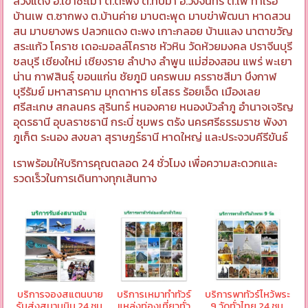
ลวงแดง อ.เขาชะเมา ต.ตะพง ต.ทับมา อ.วังจันทร์ ต.เพ ท่าเรือ
บ้านเพ ต.ซากพง ต.บ้านค่าย มาบตะพุด มาบข่าพัฒนา หาดสวน
สน มาบยางพร ปลวกแดง ตะพง เกาะกลอย บ้านแลง นาตาขวัญ
สระแก้ว โคราช เดอะมอลล์โคราช หัวหิน วัดห้วยมงคล ปราจีนบุรี
ชลบุรี เชียงใหม่ เชียงราย ลำปาง ลำพูน แม่ฮ่องสอน แพร่ พะเยา
น่าน กาฬสินธุ์ ขอนแก่น ชัยภูมิ นครพนม ครราชสีมา บึงกาฬ
บุรีรัมย์ มหาสารคาม มุกดาหาร ยโสธร ร้อยเอ็ด เมืองเลย
ศรีสะเกษ สกลนคร สุรินทร์ หนองคาย หนองบัวลำภู อำนาจเจริญ
อุดรธานี อุบลราชธานี กระบี่ ชุมพร ตรัง นครศรีธรรมราช พังงา
ภูเก็ต ระนอง สงขลา สุราษฎร์ธานี หาดใหญ่ และประจวบคีรีขันธ์
เราพร้อมให้บริการคุณตลอด 24 ชั่วโมง เพื่อความสะดวกและ
รวดเร็วในการเดินทางทุกเส้นทาง
บริการจองสแตนบาย
บริการเหมาทำทัวร์
บริการพาทัวร์ไหว้พระ
รับส่งสนามบิน 24 ชม.
แหล่งท่องเที่ยวทั่ว
9 วัดทั่วไทย 24 ชม.